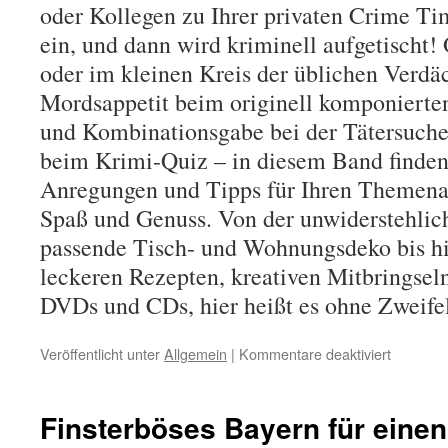
oder Kollegen zu Ihrer privaten Crime Ti
ein, und dann wird kriminell aufgetischt!
oder im kleinen Kreis der üblichen Verdäc
Mordsappetit beim originell komponierte
und Kombinationsgabe bei der Tätersuche 
beim Krimi-Quiz – in diesem Band finde
Anregungen und Tipps für Ihren Themena
Spaß und Genuss. Von der unwiderstehlic
passende Tisch- und Wohnungsdeko bis h
leckeren Rezepten, kreativen Mitbringsel
DVDs und CDs, hier heißt es ohne Zweifel:
Veröffentlicht unter
Allgemein
|
Kommentare deaktiviert
für
Die
Menüthe
Krimi
Finsterböses Bayern für eine
wurde