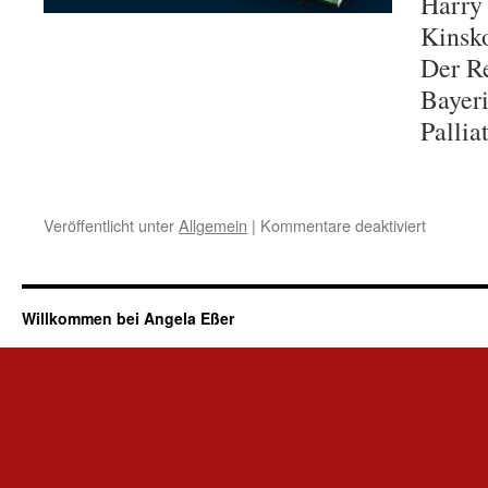
Harry
Kinsko
Der Re
Bayer
Pallia
Veröffentlicht unter
Allgemein
|
Kommentare deaktiviert
für
Finsterb
Bayern
für
einen
Willkommen bei Angela Eßer
guten
Zweck