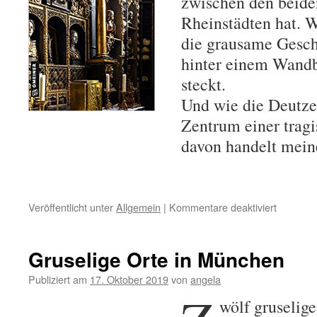
zwischen den beide
Rheinstädten hat. 
die grausame Geschi
hinter einem Wandb
steckt.
Und wie die Deutz
Zentrum einer trag
davon handelt mein
Veröffentlicht unter
Allgemein
|
Kommentare deaktiviert
für
Die
gruselig
Orte
Gruselige Orte in München
in
Köln
Publiziert am
17. Oktober 2019
von
angela
wölf gruselige