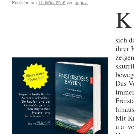
ausgezei
Publiziert am
11. März 2015
von
angela
K
sich d
ihrer
zeige
skurri
beweg
Das Ve
immer 
Freist
hinaus
Mit K
u.a. v