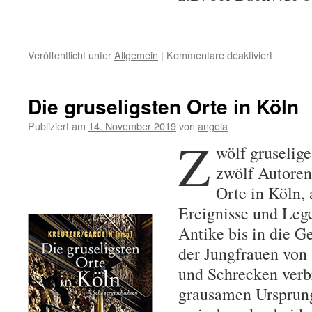
Veröffentlicht unter
Allgemein
|
Kommentare deaktiviert
für
Frisch
erschien
Mords-
Die gruseligsten Orte in Köln
Töwerla
Publiziert am
14. November 2019
von
angela
Z
wölf gruselig
zwölf Autoren
Orte in Köln, 
Ereignisse und Leg
Antike bis in die G
der Jungfrauen von 
und Schrecken verb
grausamen Ursprung