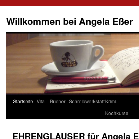
Willkommen bei Angela Eßer
Startseite
Vita
Bücher
Schreibwerkstatt
Krimi-
Springe
Kochkurse
zum
Inhalt
EHRENGLAUSER für Angela E