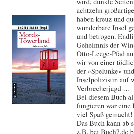
wird, dunkle Seiten
achtzehn großartig
haben kreuz und qu
wunderbare Insel g
und betrogen. Endl
Geheimnis der Win
Otto-Leege-Pfad au
wir von einer tödli
der »Spelunke« und
Inselpolizistin auf 
Verbrecherjagd …
Bei diesem Buch al
fungieren war eine 
viel Spaß gemacht!
Das Buch kann ab s
z.B. bei Buch7.de b