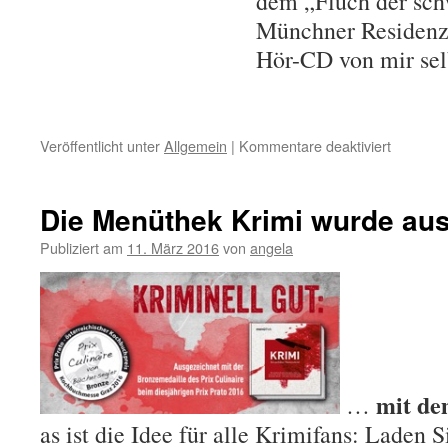
dem „Fluch der sch
Münchner Residenz
Hör-CD von mir selb
Veröffentlicht unter
Allgemein
|
Kommentare deaktiviert
für
Gruselig
Orte
in
Die Menüthek Krimi wurde au
Münche
Publiziert am
11. März 2016
von
angela
mit d
…
as ist die Idee für alle Krimifans: Laden 