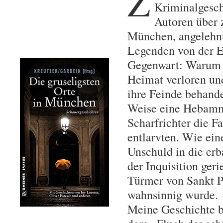
Z
Kriminalgesch
Autoren über z
München, angelehnt
Legenden von der Ei
Gegenwart: Warum d
Heimat verloren un
ihre Feinde behand
Weise eine Hebamm
Scharfrichter die F
entlarvten. Wie eine
Unschuld in die er
der Inquisition ger
Türmer von Sankt Pe
wahnsinnig wurde.
Meine Geschichte be