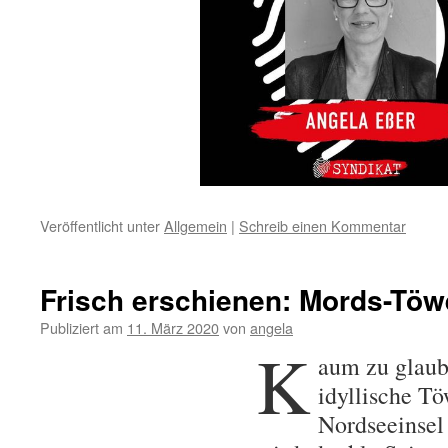
Veröffentlicht unter
Allgemein
|
Schreib einen Kommentar
Frisch erschienen: Mords-Töw
Publiziert am
11. März 2020
von
angela
K
aum zu glaub
idyllische Tö
Nordseeinsel 